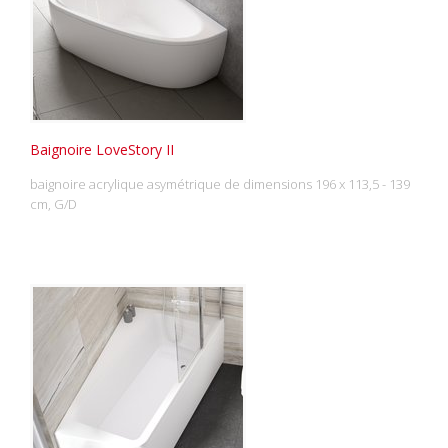
Baignoire LoveStory II
baignoire acrylique asymétrique de dimensions 196 x 113,5 - 139
cm, G/D