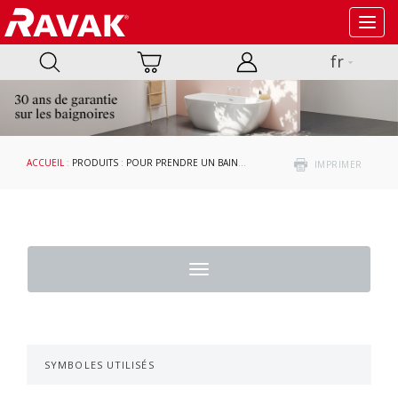
Toggl
navig
fr
ACCUEIL
:
PRODUITS
:
POUR PRENDRE UN BAIN
:
BAIGNOIRES
: BAIGNOIRES ASYMÉ
IMPRIMER
Toggle
navigation
SYMBOLES UTILISÉS