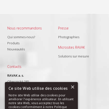
Nous recommandons
Presse
Qui sommes-nous?
Photographies
Produits
Microsites RAVAK
Nouveautés
Solutions sur mesure
Contacts
RAVAK a. s.
Obecnická 285
×
261 01 Příbram I
Ce site Web utilise des cookies
T: +420 318 427 288
Notre site Web utilise des cookies pour
améliorer l'expérience utilisateur. En utilisant
E-mail:
export@ravak.com
notre site Web, vous acceptez tous les
cookies conformément à notre Politique