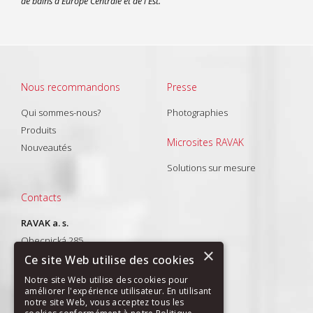
de bains d'Europe Centrale et de l'Est.
Nous recommandons
Presse
Qui sommes-nous?
Photographies
Produits
Microsites RAVAK
Nouveautés
Solutions sur mesure
Contacts
RAVAK a. s.
Obecnická 285
×
261 01 Příbram I
Ce site Web utilise des cookies
T: +420 318 427 288
Notre site Web utilise des cookies pour
améliorer l'expérience utilisateur. En utilisant
E-mail:
export@ravak.com
notre site Web, vous acceptez tous les