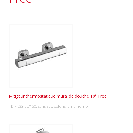
Mitigeur thermostatique mural de douche 10° Free
TD F 033.00/150, sans set, coloris: chrome, noir