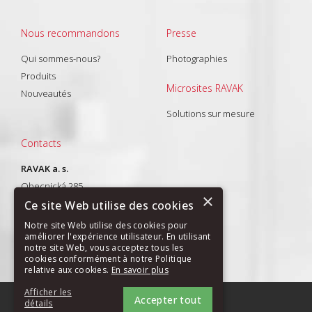
Nous recommandons
Presse
Qui sommes-nous?
Photographies
Produits
Microsites RAVAK
Nouveautés
Solutions sur mesure
Contacts
RAVAK a. s.
Obecnická 285
×
261 01 Příbram I
Ce site Web utilise des cookies
T: +420 318 427 288
Notre site Web utilise des cookies pour
améliorer l'expérience utilisateur. En utilisant
E-mail:
export@ravak.com
notre site Web, vous acceptez tous les
cookies conformément à notre Politique
relative aux cookies.
En savoir plus
Afficher les
Accepter tout
PLAN DU SITE
|
GDPR
détails