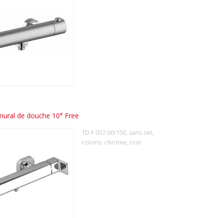
mural de douche 10° Free
TD F 032.00/150, sans set,
coloris: chrome, noir