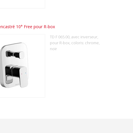
encastré 10° Free pour R-box
TD F 065.00, avec inverseur,
pour R-box, coloris: chrome,
noir