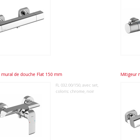
r mural de douche Flat 150 mm
Mitigeur 
FL 032.00/150, avec set,
coloris: chrome, noir