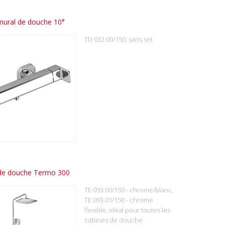
mural de douche 10°
TD 032.00/150, sans set
de douche Termo 300
TE 093.00/150 - chrome/blanc,
TE 093.01/150 - chrome
flexible, idéal pour toutes les
cabines de douche