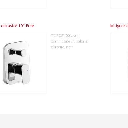
 encastré 10° Free
Mitigeur 
TD F 061.00, avec
commutateur, coloris:
chrome, noir