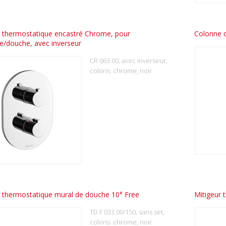
r thermostatique encastré Chrome, pour
Colonne 
e/douche, avec inverseur
CR 063.00, avec inverseur,
coloris: chrome, noir
r thermostatique mural de douche 10° Free
Mitigeur 
TD F 033.00/150, sans set,
coloris: chrome, noir