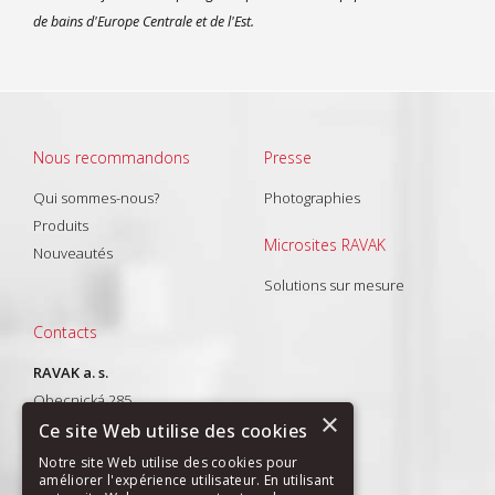
de bains d'Europe Centrale et de l'Est.
Nous recommandons
Presse
Qui sommes-nous?
Photographies
Produits
Microsites RAVAK
Nouveautés
Solutions sur mesure
Contacts
RAVAK a. s.
Obecnická 285
×
261 01 Příbram I
Ce site Web utilise des cookies
T: +420 318 427 288
Notre site Web utilise des cookies pour
améliorer l'expérience utilisateur. En utilisant
E-mail:
export@ravak.com