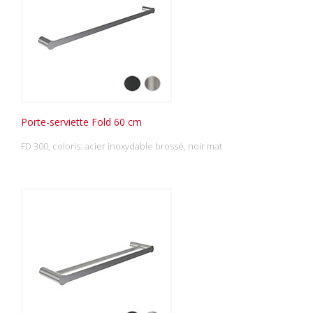
Porte-serviette Fold 60 cm
FD 300, coloris: acier inoxydable brossé, noir mat