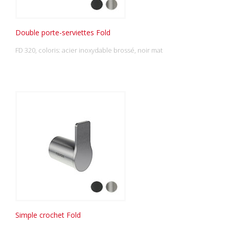
Double porte-serviettes Fold
FD 320, coloris: acier inoxydable brossé, noir mat
Simple crochet Fold