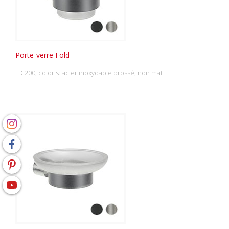
Porte-verre Fold
FD 200, coloris: acier inoxydable brossé, noir mat