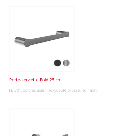
Porte-serviette Fold 25 cm
FD 301, coloris: acier inoxydable brossé, noir mat