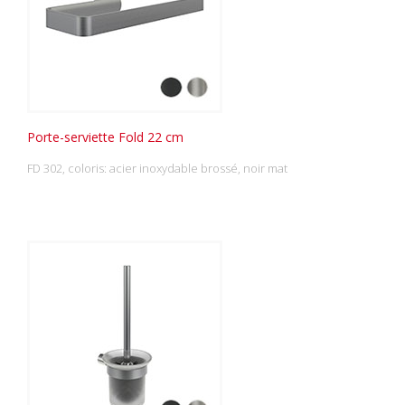
Porte-serviette Fold 22 cm
FD 302, coloris: acier inoxydable brossé, noir mat