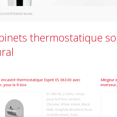
SOUS REVÊTEMENT MURAL
binets thermostatique s
ral
 encastré thermostatique Espirit ES 063.00 avec
Mitigeur 
r, pour la R-box
inverseur
ES 063.00, 2 voies, conçu
pour la R-box, version :
Chrome, White Velvet, Black
Matt, Graphite Brushed, Rose
Gold Brushed, Gold…