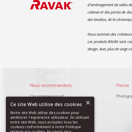
d'aménagement de salles de 
cabines et des portes de do
des lavabos, de la céramique
Nous sommes des créateurs d
Les produits RAVAK sont car
design. Avec plus de vingt-c
Nous recommandons
Presse
Qui sommes-nous?
Photogr
×
Produits
Ce site Web utilise des cookies
Nouveautés
Notre site Web utilise des cookies pour
améliorer l'expérience utilisateur. En utilisant
notre site Web, vous acceptez tous les
cookies conformément à notre Politique
relative aux cookies.
En savoir plus