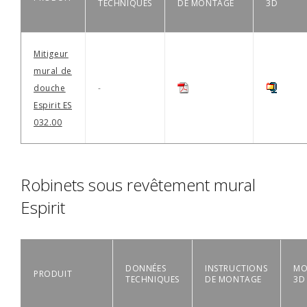
TECHNIQUES
DE MONTAGE
3D
Mitigeur
mural de
douche
-
Espirit ES
032.00
Robinets sous revêtement mural
Espirit
DONNÉES
INSTRUCTIONS
MO
PRODUIT
TECHNIQUES
DE MONTAGE
3D