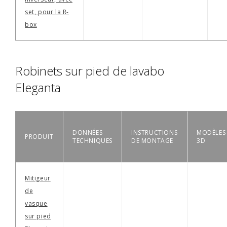
set, pour la R-
box
Robinets sur pied de lavabo
Eleganta
DONNÉES
INSTRUCTIONS
MODÈLES
PRODUIT
TECHNIQUES
DE MONTAGE
3D
Mitigeur
de
vasque
sur pied