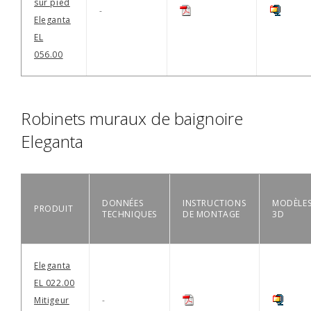
sur pied
-
Eleganta
EL
056.00
Robinets muraux de baignoire
Eleganta
DONNÉES
INSTRUCTIONS
MODÈLE
PRODUIT
TECHNIQUES
DE MONTAGE
3D
Eleganta
EL 022.00
Mitigeur
-