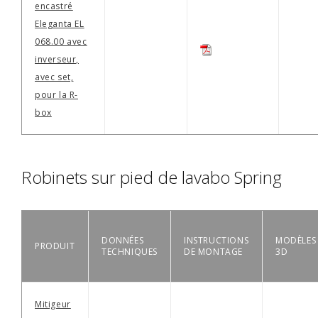
encastré
Eleganta EL
068.00 avec
inverseur,
avec set,
pour la R-
box
Robinets sur pied de lavabo Spring
DONNÉES
INSTRUCTIONS
MODÈLES
PRODUIT
TECHNIQUES
DE MONTAGE
3D
Mitigeur