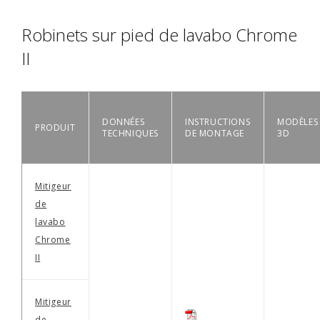
Robinets sur pied de lavabo Chrome
II
DONNÉES
INSTRUCTIONS
MODÈLES
PRODUIT
TECHNIQUES
DE MONTAGE
3D
Mitigeur
de
lavabo
Chrome
II
Mitigeur
de