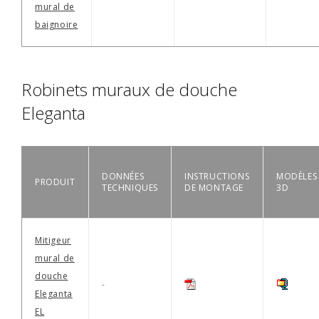
mural de
baignoire
Robinets muraux de douche
Eleganta
DONNÉES
INSTRUCTIONS
MODÈLES
PRODUIT
TECHNIQUES
DE MONTAGE
3D
Mitigeur
mural de
douche
-
Eleganta
EL