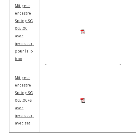
Mitigeur
encastré
Spring SG
065.00
avec
inverseur,
pour la R-
box
-
-
Mitigeur
encastré
Spring SG
065.00+S
avec
inverseur,
avec set