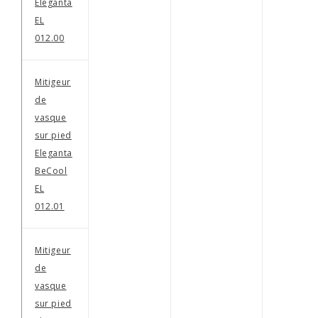
Eleganta
EL
012.00
Mitigeur
de
vasque
sur pied
Eleganta
BeCool
EL
012.01
Mitigeur
de
vasque
sur pied