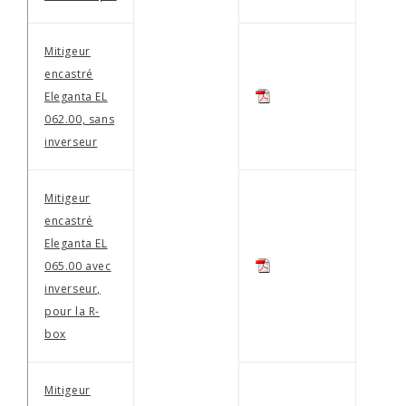
Mitigeur
encastré
Eleganta EL
062.00, sans
inverseur
Mitigeur
encastré
Eleganta EL
065.00 avec
inverseur,
pour la R-
box
Mitigeur