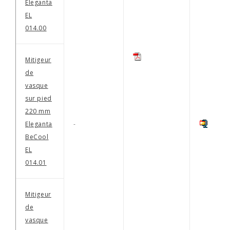
Eleganta
EL
014.00
Mitigeur
de
vasque
sur pied
220 mm
Eleganta
-
BeCool
EL
014.01
Mitigeur
de
vasque