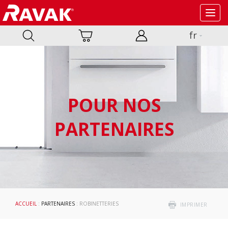
Toggl
navig
fr
POUR NOS
PARTENAIRES
ACCUEIL
:
PARTENAIRES
: ROBINETTERIES
IMPRIMER