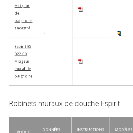
Mitigeur
de
baignoire
encastré
-
Espirit ES
022.00
Mitigeur
mural de
baignoire
Robinets muraux de douche Espirit
DONNÉES
INSTRUCTIONS
MODÈLES
PRODUIT