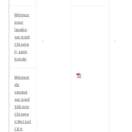
Mitigeur
pour
lavabo
sur pied
-
-
Chrome
II, sans
bonde
Mitigeur
de
vasque
sur pied
300 mm
Chrome
II BeCool
CR II