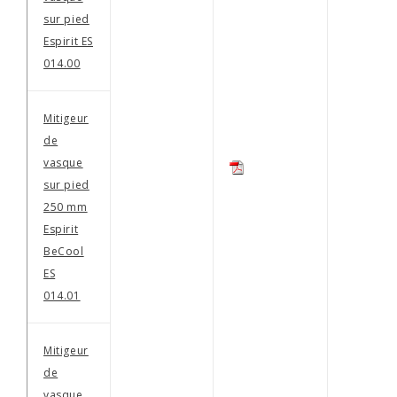
sur pied
Espirit ES
014.00
Mitigeur
de
vasque
sur pied
250 mm
Espirit
BeCool
ES
014.01
Mitigeur
de
vasque