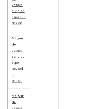
vasque
sur pied
Espirit ES
012.00
Mitigeur
de
vasque
sur pied
Espirit
BeCool
ES
012.01
Mitigeur
de
vasque