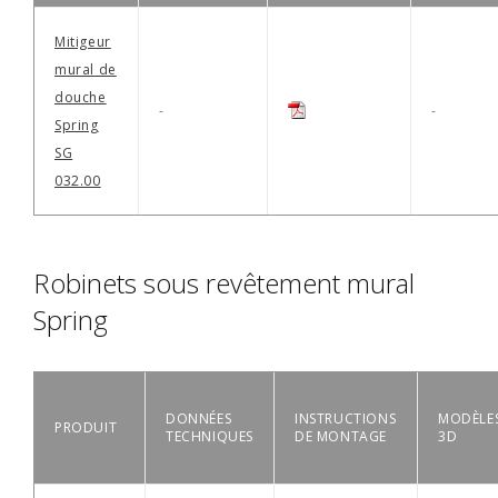
Mitigeur
mural de
douche
-
-
Spring
SG
032.00
Robinets sous revêtement mural
Spring
DONNÉES
INSTRUCTIONS
MODÈLE
PRODUIT
TECHNIQUES
DE MONTAGE
3D