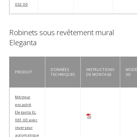
032.00
Robinets sous revêtement mural
Eleganta
DONNÉES
INSTRUCTIONS
MODÈ
PRODUIT
TECHNIQUES
DE MONTAGE
3D
Mitigeur
encastré
Eleganta EL
061.00 avec
inverseur
automatique